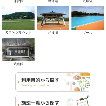
体育館
野球場
庭球場
多目的グラウンド
相撲場
プール
武道館